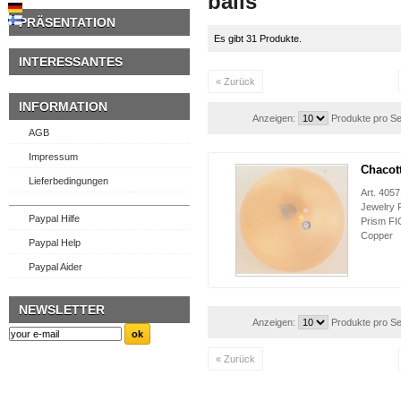
balls
PRÄSENTATION
Es gibt 31 Produkte.
INTERESSANTES
« Zurück
INFORMATION
Anzeigen:
Produkte pro Se
AGB
Impressum
Chacott
Lieferbedingungen
Art. 40
Jewelry
Paypal Hilfe
Prism FI
Copper
Paypal Help
Paypal Aider
NEWSLETTER
Anzeigen:
Produkte pro Se
« Zurück