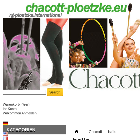
Warenkorb:
(leer)
Ihr Konto
Willkommen
Anmelden
KATEGORIEN
—
Chacott
—
balls