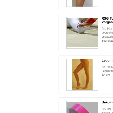
RSG-Te
Vorgab
Art. 14 
deutsche
strapazie
Begrenzu
Leggin
Art. 595
Leggin mi
128cm - 
Deko-F
Art. 493
Keulen u