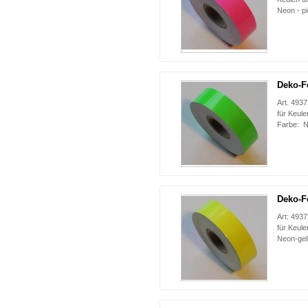
Neon - p
Deko-F
Art. 493
für Keule
Farbe: 
Deko-F
Art: 493
für Keul
Neon-gel