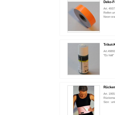
Deko-F
Art. 493
Reifen u
Neon-or
Trikot-
Art.49891
"Es hält
Rücken
Art. 195
Rückenwä
Size : un