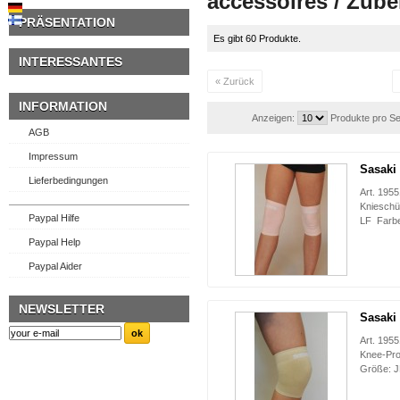
accessoires / Zub
PRÄSENTATION
Es gibt 60 Produkte.
INTERESSANTES
« Zurück
INFORMATION
Anzeigen:
Produkte pro Se
AGB
Impressum
Sasaki
Lieferbedingungen
Art. 195
Knieschü
Paypal Hilfe
LF Farbe
Paypal Help
Paypal Aider
NEWSLETTER
Sasaki
Art. 195
Knee-Prot
Größe: J