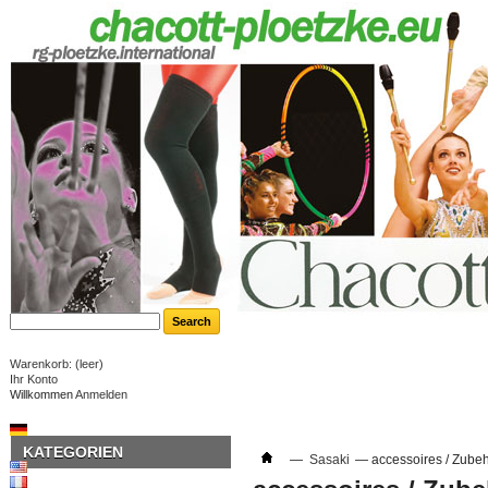
Warenkorb:
(leer)
Ihr Konto
Willkommen
Anmelden
KATEGORIEN
—
Sasaki
—
accessoires / Zube