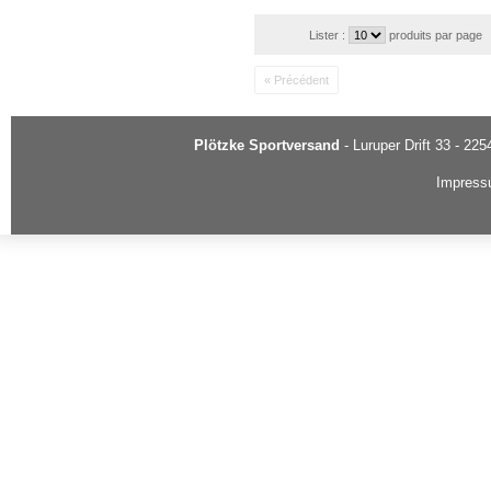
Lister :
produits par page
« Précédent
Plötzke Sportversand
- Luruper Drift 33 - 22
Impres