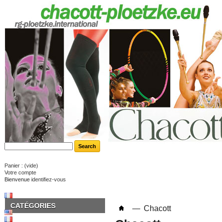
Panier :
(vide)
Votre compte
Bienvenue
identifiez-vous
CATÉGORIES
—
Chacott