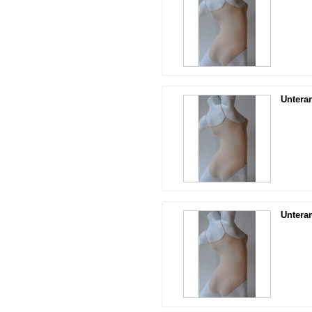
Untera
Untera