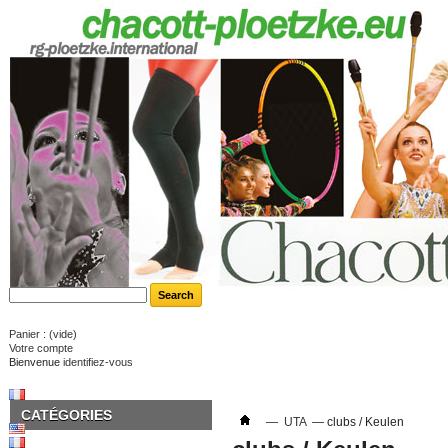
Panier :
(vide)
Votre compte
Bienvenue
identifiez-vous
CATÉGORIES
—
UTA
—
clubs / Keulen