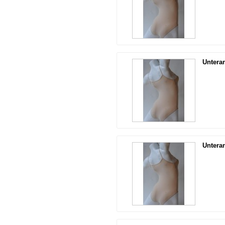
Untera
Untera