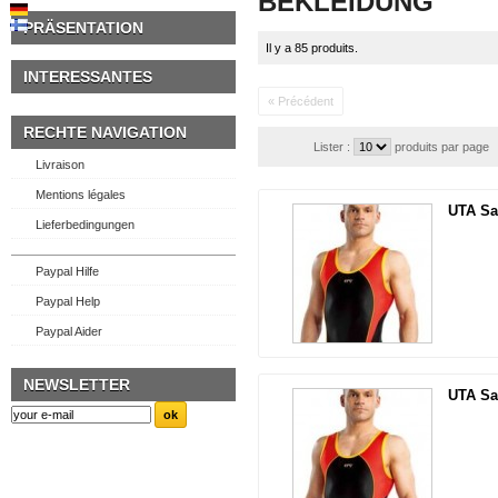
BEKLEIDUNG
PRÄSENTATION
Il y a 85 produits.
INTERESSANTES
« Précédent
RECHTE NAVIGATION
Lister :
produits par page
Livraison
Mentions légales
UTA Sam
Lieferbedingungen
Paypal Hilfe
Paypal Help
Paypal Aider
NEWSLETTER
UTA Sam