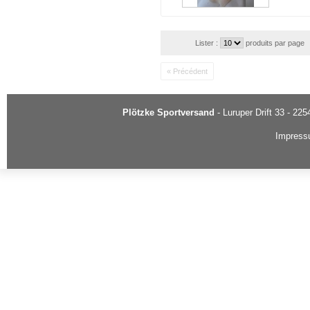
Lister :
produits par page
« Précédent
Plötzke Sportversand
- Luruper Drift 33 - 22
Impres