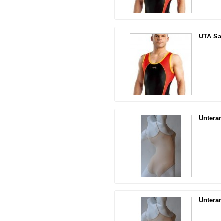
UTA Sam
Untera
Untera