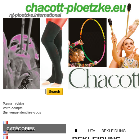
Panier :
(vide)
Votre compte
Bienvenue
identifiez-vous
CATÉGORIES
—
UTA
—
BEKLEIDUNG